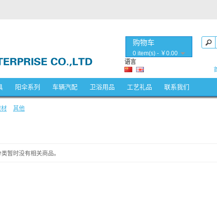
购物车
0 item(s) - ￥0.00
语言
具
阳伞系列
车辆汽配
卫浴用品
工艺礼品
联系我们
建材
»
其他
分类暂时没有相关商品。